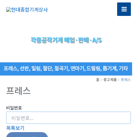
콘
텐
Mai
츠
Men
로
건
너
뛰
기
홈
중고제품
프레스
프레스
비밀번호
목록보기