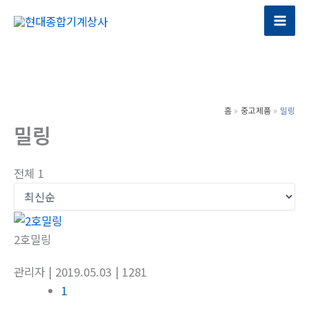
콘
텐
Mai
츠
Men
로
건
너
홈
중고제품
밀링
뛰
밀링
기
전체 1
2호밀링
관리자
| 2019.05.03
| 1281
1