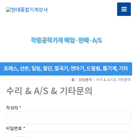
콘
텐
Mai
츠
Men
로
건
너
뛰
기
홈
상담문의
수리 & A/S & 기타문의
수리 & A/S & 기타문의
작성자
*
비밀번호
*